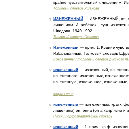
крайне чувствительный к лишениям. И
Толковый словарь Ушакова
ИЗНЕЖЕННЫЙ
— ИЗНЕЖЕННЫЙ, ая, ое;
3
лишениям. И. ребёнок. | сущ. изнеженн
Шведова. 1949 1992 …
Толковый словарь Ожегова
Изнеженный
— прил. 1. Крайне чувств
4
Избалованный. Толковый словарь Ефре
Современный толковый словарь русского я
изнеженный
— изнеженный, изнеженна
5
изнеженного, изнеженных, изнеженном
изнеженную, изнеженное, изнеженные,
…
Формы слов
изнеженный
— изн еженный; кратк. фор
6
лишениям) ен, енна (он а капр изна и 
Русский орфографический словарь
изнеженный
— 1. прич.; кр.ф. изне/же
7