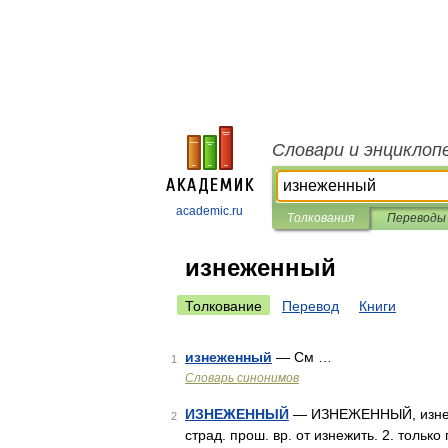
Словари и энциклоп
academic.ru
Толкования
Переводы
изнеженный
Толкование
Перевод
Книги
изнеженный
— См …
1
Словарь синонимов
ИЗНЕЖЕННЫЙ
— ИЗНЕЖЕННЫЙ, изнежен
2
страд. прош. вр. от изнежить. 2. тольк