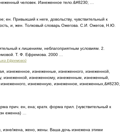
знеженный человек. Изнеженное тело.&#8230; …
 ен. Привыкший к неге, довольству, чувствительный к
ость, и, жен. Толковый словарь Ожегова. С.И. Ожегов, Н.Ю.
ительный к лишениям, неблагоприятным условиям. 2.
мовой. Т. Ф. Ефремова. 2000 …
зыка Ефремовой
я, изнеженное, изнеженные, изнеженного, изнеженной,
у, изнеженной, изнеженному, изнеженным, изнеженный,
 изнеженного, изнеженную, изнеженное, изнеженных,&#8230;
ма прич. ен, ена; кратк. форма прил. (чувствительный к
изн еженна) …
н, изне/жена, жено, жены. Ваша дочь изнежена этими