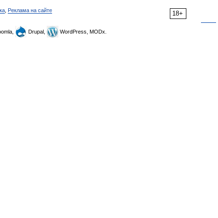
ка
,
Реклама на сайте
18+
omla,
Drupal,
WordPress, MODx.