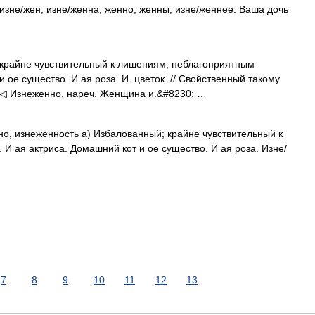
 изне/жен, изне/женна, женно, женны; изне/женнее. Ваша дочь
 крайне чувствительный к лишениям, неблагоприятным
 ое существо. И ая роза. И. цветок. // Свойственный такому
и. ◁ Изнеженно, нареч. Женщина и.&#8230; …
нно, изнеженность а) Избалованный; крайне чувствительный к
И ая актриса. Домашний кот и ое существо. И ая роза. Изне/
7
8
9
10
11
12
13