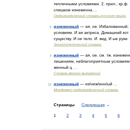
тепличными условиями. 2. прил.; кр.ф.
слишком изнеженна …
Орфографический словарь русского языка
изнеженный
— ая, ое. Избалованный;
8
условиям. И ая актриса. Домашний кот и
существу. И ое тело. И. вид. И ые рук
Энциклопедический словарь
изнеженный
— ая, ое. см. тж. изнеже
9
лишениям, неблагоприятным условиям. 
женный ц …
Словарь многих выражений
изнеженный
— из/неж/енн/ый …
10
Морфемно-орфографический словарь
Страницы
Следующая
→
1
2
3
4
5
6